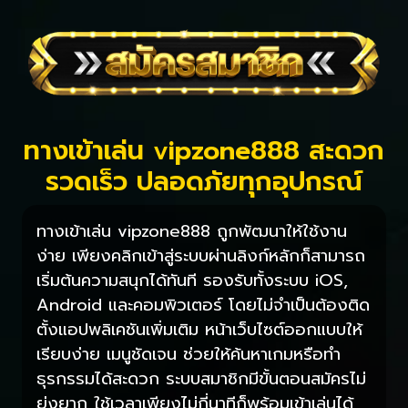
ทางเข้าเล่น vipzone888 สะดวก
รวดเร็ว ปลอดภัยทุกอุปกรณ์
ทางเข้าเล่น vipzone888 ถูกพัฒนาให้ใช้งาน
ง่าย เพียงคลิกเข้าสู่ระบบผ่านลิงก์หลักก็สามารถ
เริ่มต้นความสนุกได้ทันที รองรับทั้งระบบ iOS,
Android และคอมพิวเตอร์ โดยไม่จำเป็นต้องติด
ตั้งแอปพลิเคชันเพิ่มเติม หน้าเว็บไซต์ออกแบบให้
เรียบง่าย เมนูชัดเจน ช่วยให้ค้นหาเกมหรือทำ
ธุรกรรมได้สะดวก ระบบสมาชิกมีขั้นตอนสมัครไม่
ยุ่งยาก ใช้เวลาเพียงไม่กี่นาทีก็พร้อมเข้าเล่นได้